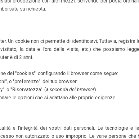
iasi prospezione con altri mezzi, scrivendo per posta ordinaria
mborsate su richiesta.
Un cookie non ci permette di identificarvi; Tuttavia, registra l
isitato, la data e l'ora della visita, etc.) che possiamo legge
er è di 2 anni.
ione dei "cookies". configurando il browser come segue:
ni", o "preferenze". del tuo browser:
y". o "Riservatezza". (
a seconda del browser
)
onare le opzioni che si adattano alle proprie esigenze.
lità e l'integrità dei vostri dati personali. Le tecnologie e l
accesso non autorizzato o uso improprio. Le varie persone che 